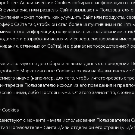
робнее: Аналитические Cookies собирают информацию о том,
акой функционал или разделы Сайта вызывают у Пользователя 
Компания может понять, как улучшить Сайт или продукты, се
рфейс Сайта так, чтобы он стал более интуитивным и понятн
имо этого, информация, полученная с использованием этих C
одимости разработки новых или совершенствования имеющих
живания, отличных от Сайта), и в рамках непосредственной 
торые используются для сбора и анализа данных о поведении 
робнее: Маркетинговые Cookies похожи на Аналитические C
немного иначе (например, для того, чтобы интегрировать опр
интересна Пользователю исходя из его поведения и предпо
ессионными, либо Постоянными. От этого зависит то, сколько
 Cookies:
е действуют с момента начала использования Пользователем 
ытия Пользователем Сайта и/или отдельной его страницы, и/ил