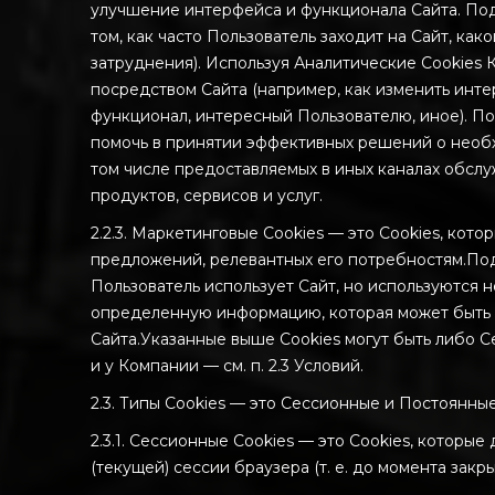
улучшение интерфейса и функционала Сайта. Под
том, как часто Пользователь заходит на Сайт, к
затруднения). Используя Аналитические Cookies 
посредством Сайта (например, как изменить инте
функционал, интересный Пользователю, иное). Пом
помочь в принятии эффективных решений о необх
том числе предоставляемых в иных каналах обслу
продуктов, сервисов и услуг.
2.2.3. Маркетинговые Cookies — это Cookies, ко
предложений, релевантных его потребностям.Под
Пользователь использует Сайт, но используются 
определенную информацию, которая может быть 
Сайта.Указанные выше Cookies могут быть либо С
и у Компании — см. п. 2.3 Условий.
2.3. Типы Cookies — это Сессионные и Постоянные
2.3.1. Сессионные Cookies — это Cookies, которы
(текущей) сессии браузера (т. е. до момента закр