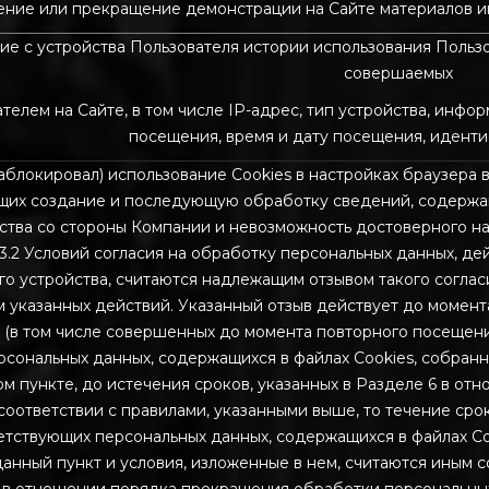
чение или прекращение демонстрации на Сайте материалов и
ние с устройства Пользователя истории использования Пользо
совершаемых
ателем на Сайте, в том числе IP-адрес, тип устройства, инф
посещения, время и дату посещения, иденти
аблокировал) использование Cookies в настройках браузера в с
щих создание и последующую обработку сведений, содержащи
йства со стороны Компании и невозможность достоверного н
 3.2 Условий согласия на обработку персональных данных, де
 устройства, считаются надлежащим отзывом такого согласи
м указанных действий. Указанный отзыв действует до момент
 (в том числе совершенных до момента повторного посещения 
рсональных данных, содержащихся в файлах Cookies, собра
м пункте, до истечения сроков, указанных в Разделе 6 в от
оответствии с правилами, указанными выше, то течение сроко
тствующих персональных данных, содержащихся в файлах Cook
данный пункт и условия, изложенные в нем, считаются иным