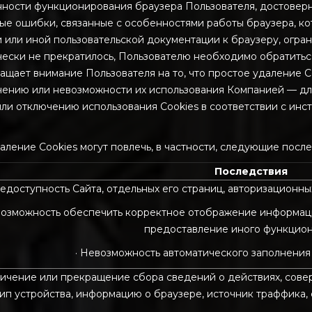
енности функционирования браузера Пользователя, достоверн
ые ошибки, связанные с особенностями работы браузера, кот
и или иной пользовательской документации к браузеру, огран
ически не прекратилось, Пользователю необходимо обратить
щает внимание Пользователя на то, что простое удаление C
ению или невозможности их использования Компанией — для
ли отключению использования Cookies в соответствии с инс
аление Cookies могут повлечь, в частности, следующие после
Последствия
Недоступность Сайта, отдельных его страниц, авторизационны
возможность обеспечить корректное отображение информации
предоставление иного функцион
· Невозможность автоматического заполнения
ничение или прекращение сбора сведений о действиях, сове
тип устройства, информацию о браузере, источник траффика,