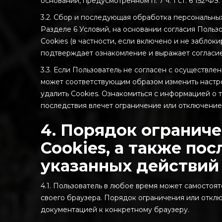
основании, предусмотренном п. 7 ч. 1 ст. 6 152-ФЗ.
3.2. Сбор и последующая обработка персональных
Разделе 6 Условий, на основании согласия Пользо
Cookies (в частности, если включено и не заблок
подтверждает ознакомление и выражает согласие 
3.3. Если Пользователь не согласен с осуществл
может соответствующим образом изменить настрой
удалить Cookies. Ознакомиться с информацией о т
последствия влечет ограничение или отключение,
4. Порядок ограниче
Cookies, а также по
указанных действий
4.1. Пользователь в любое время может самостоят
своего браузера. Порядок ограничения или откл
документацией к конкретному браузеру.