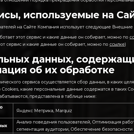
в отношении порядка прекращения обработки персональных д
исы, используемые на Са
ователей на Сайте Компания использует следующие Внешние
аботает этот сервис и какие данные он собирает, можно по
с
этот сервис и какие данные он собирает, можно по
ссылке
)
льных данных, содержащи
ация об их обработке
рического сервиса осуществляется сбор данных, в каких цел
Cookies, какие персональные данные содержатся в таких Co
абатываются, представлена в таблице ниже:
го
Яндекс Метрика, Marquiz
Анализ поведения пользователей, Оптимизация работ
ных
сегментация аудитории, Обеспечение безопасности