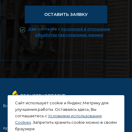
Даю согласие c
политикой в отношении
обработки персональных данных
Cайт использует cookie и Яндекс.Метрику для
Все права защищены. 2026 год.
улучшения работы. Оставаясь здесь, Вы
соглашаетесь с
Условиями использования
Cookies
. Запретить хранить cookie можно в своём
Краснодар, ул. Рашпилевская, 92
браузере.